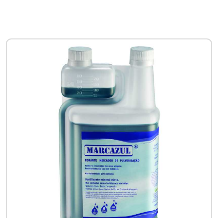
visualização da área de aplicação.
Como funciona a
pulverização?
Uma pulverização agrícola é a distribuição de produtos
químicos, como os agrotóxicos, em pequenas
partículas na lavoura. Essas pequenas partículas se
espalham e ficam depositadas sobre a superfície das
plantas, permitindo a absorção do produto aplicado. O
uso de um sinalizador de pulverização é um excelente
adjuvante para auxiliar na avaliação da eficácia da
pulverização.